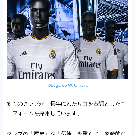
©Edgardo W. Olivera
多くのクラブが、長年にわたり白を基調としたユ
ニフォームを採用しています。
クラブの
「歴史」
や
「伝統」
を重んじ、象徴的な