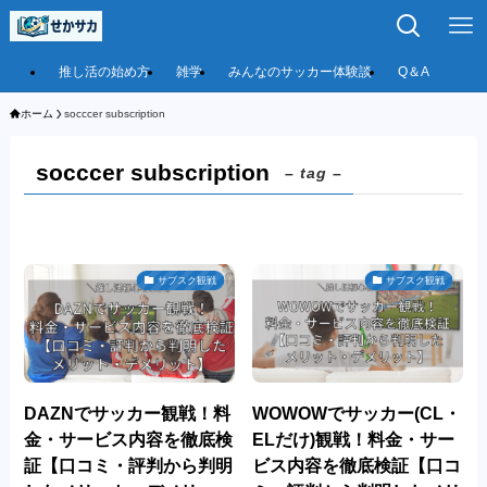
推し活の始め方
雑学
みんなのサッカー体験談
Q＆A
ホーム
socccer subscription
socccer subscription
– tag –
サブスク観戦
サブスク観戦
DAZNでサッカー観戦！料
WOWOWでサッカー(CL・
金・サービス内容を徹底検
ELだけ)観戦！料金・サー
証【口コミ・評判から判明
ビス内容を徹底検証【口コ